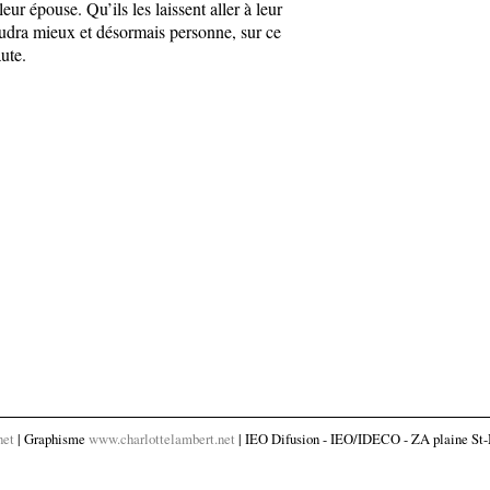
eur épouse. Qu’ils les laissent aller à leur
vaudra mieux et désormais personne, sur ce
aute.
net
| Graphisme
www.charlottelambert.net
| IEO Difusion - IEO/IDECO - ZA plaine St-