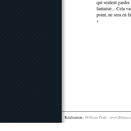
qui veulent garder l
fantaisie... Cela 
point, ne sera en f
»
Réalisation :
William Dodé - www.flibuste.