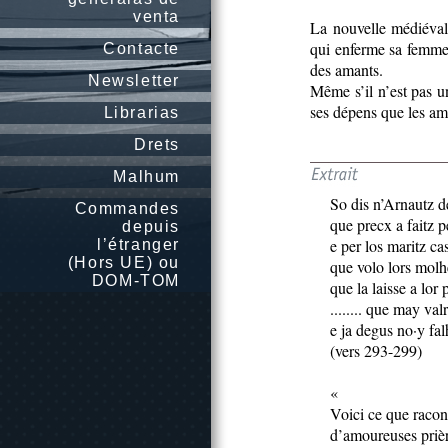
venta
La nouvelle médiéval
qui enferme sa femme 
Contacte
des amants.
Newsletter
Même s’il n’est pas un
ses dépens que les am
Librarias
Drets
Malhum
So dis n’Arnautz d
Commandes
que precx a faitz p
depuis
e per los maritz cas
l’étranger
(Hors UE) ou
que volo lors molh
DOM-TOM
que la laisse a lor 
........ que may val
e ja degus no·y fal
(vers 293-299)
«
Voici ce que racon
d’amoureuses prièr