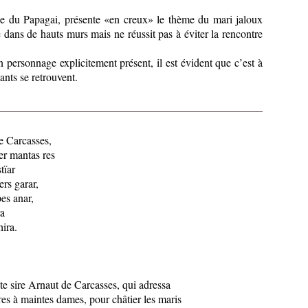
e du Papagai, présente «en creux» le thème du mari jaloux
dans de hauts murs mais ne réussit pas à éviter la rencontre
 personnage explicitement présent, il est évident que c’est à
ants se retrouvent.
e Carcasses,
er mantas res
tïar
ers garar,
pes anar,
ra
hira.
te sire Arnaut de Carcasses, qui adressa
es à maintes dames, pour châtier les maris