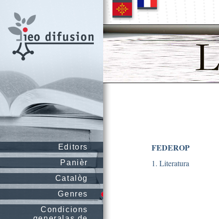
FEDEROP
Editors
1. Literatura
Panièr
Catalòg
Genres
Condicions
generalas de