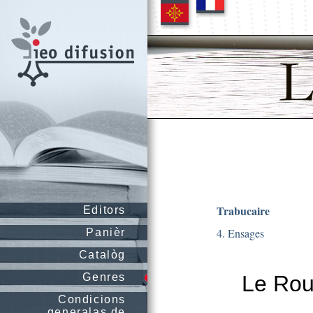
Trabucaire
Editors
4. Ensages
Panièr
Catalòg
Genres
Le Rous
Condicions
generalas de