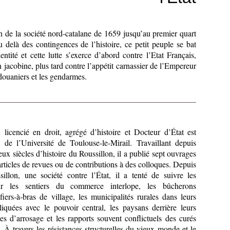
n de la société nord-catalane de 1659 jusqu’au premier quart
delà des contingences de l’histoire, ce petit peuple se bat
ntité et cette lutte s’exerce d’abord contre l’Etat Français,
on jacobine, plus tard contre l’appétit carnassier de l’Empereur
 douaniers et les gendarmes.
cencié en droit, agrégé d’histoire et Docteur d’État est
e de l’Université de Toulouse-le-Mirail. Travaillant depuis
ux siècles d’histoire du Roussillon, il a publié sept ouvrages
articles de revues ou de contributions à des colloques. Depuis
illon, une société contre l’État, il a tenté de suivre les
ur les sentiers du commerce interlope, les bûcherons
 fiers-à-bras de village, les municipalités rurales dans leurs
liquées avec le pouvoir central, les paysans derrière leurs
lles d’arrosage et les rapports souvent conflictuels des curés
. À travers les résistances structurelles du vieux monde et le