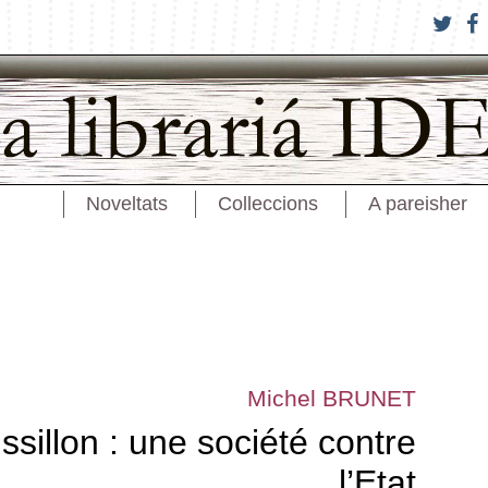
Noveltats
Colleccions
A pareisher
Michel BRUNET
sillon : une société contre
l’Etat