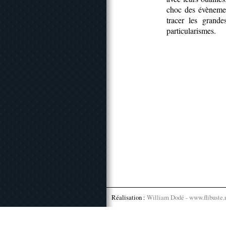
choc des évènemen
tracer les grande
particularismes.
Réalisation :
William Dodé - www.flibuste.