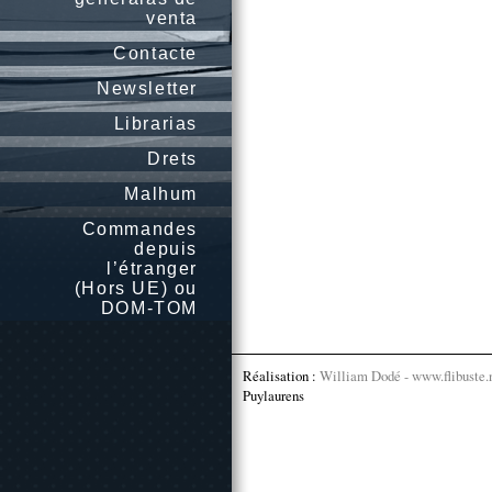
venta
Contacte
Newsletter
Librarias
Drets
Malhum
Commandes
depuis
l’étranger
(Hors UE) ou
DOM-TOM
Réalisation :
William Dodé - www.flibuste.
Puylaurens