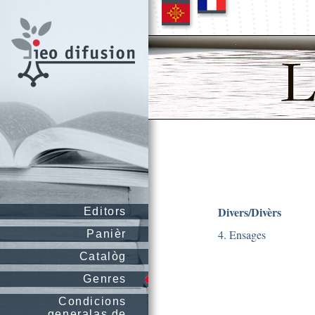
Divers/Divèrs
Editors
4. Ensages
Panièr
Catalòg
Genres
Condicions
generalas de