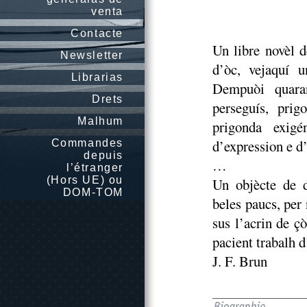
venta
Contacte
Un libre novèl 
Newsletter
d’òc, vejaquí 
Librarias
Dempuòi quaran
Drets
perseguís, prig
Malhum
prigonda exigé
d’expression e d
Commandes
depuis
…
l’étranger
(Hors UE) ou
Un objècte de d
DOM-TOM
beles paucs, per 
sus l’acrin de ç
pacient trabalh d
J. F. Brun