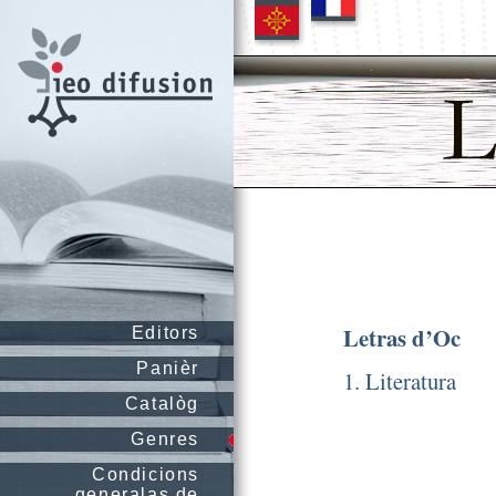
Letras d’Oc
Editors
Panièr
1. Literatura
Catalòg
Genres
Condicions
generalas de