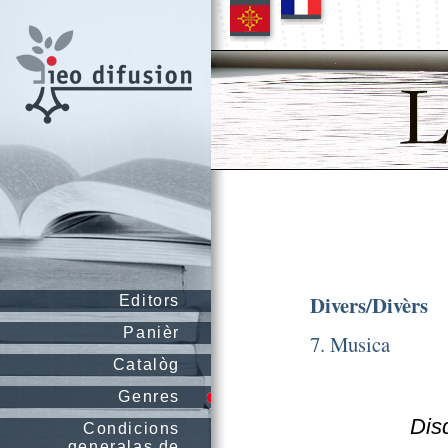
Divers/Divèrs
Editors
Panièr
7. Musica
Catalòg
Genres
Disq
Condicions
generalas de