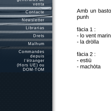
venta
Amb un baston 
Contacte
punh
Newsletter
Librarias
fàcia 1 :
- lo vent marin
Drets
- la dròlla
Malhum
Commandes
fàcia 2 :
depuis
- estiù
l’étranger
(Hors UE) ou
- machòta
DOM-TOM