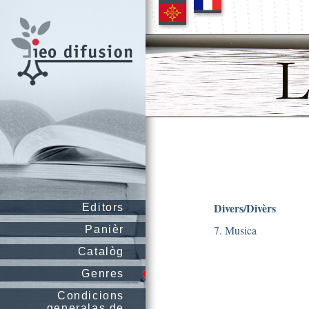
Divers/Divèrs
Editors
7. Musica
Panièr
Catalòg
Genres
Condicions
generalas de