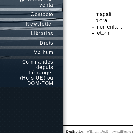
venta
- magali
Contacte
- plora
Newsletter
- mon enfant
- retorn
Librarias
Drets
Malhum
Commandes
depuis
l’étranger
(Hors UE) ou
DOM-TOM
Réalisation :
William Dodé - www.flibuste.