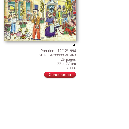
Parution : 12/12/1994
ISBN : 9788488591463
26 pages
22 x 27 cm
3.00 €