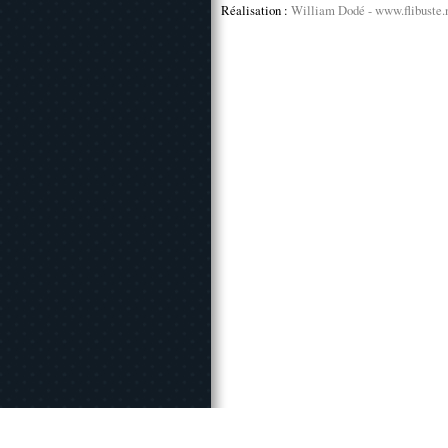
Réalisation :
William Dodé - www.flibuste.