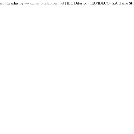
net
| Graphisme
www.charlottelambert.net
| IEO Difusion - IEO/IDECO - ZA plaine St-