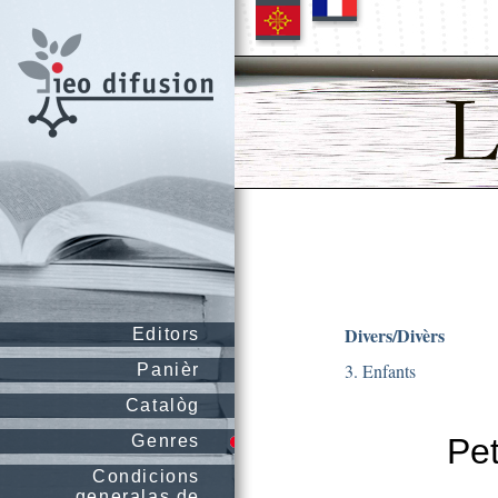
Divers/Divèrs
Editors
3. Enfants
Panièr
Catalòg
Genres
Pet
Condicions
generalas de