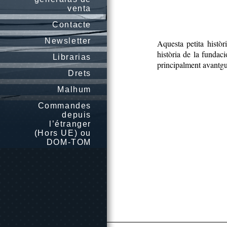
venta
Contacte
Newsletter
Aquesta petita històr
història de la funda
Librarias
principalment avantgua
Drets
Malhum
Commandes
depuis
l’étranger
(Hors UE) ou
DOM-TOM