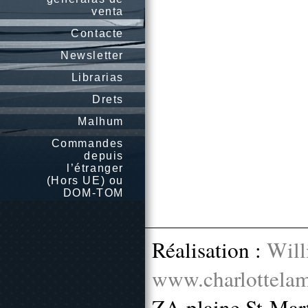
venta
Contacte
Newsletter
Librarias
Drets
Malhum
Commandes
depuis
l’étranger
(Hors UE) ou
DOM-TOM
Réalisation :
Will
www.charlottelam
ZA plaine St-Mar