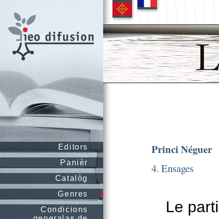
Princi Néguer
Editors
Panièr
4. Ensages
Catalòg
Genres
Le part
Condicions
generalas de