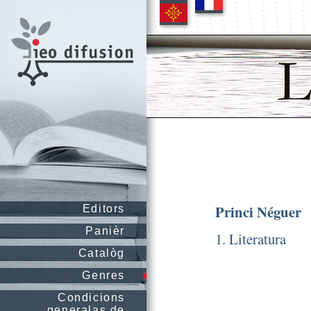
Princi Néguer
Editors
Panièr
1. Literatura
Catalòg
Genres
Condicions
generalas de