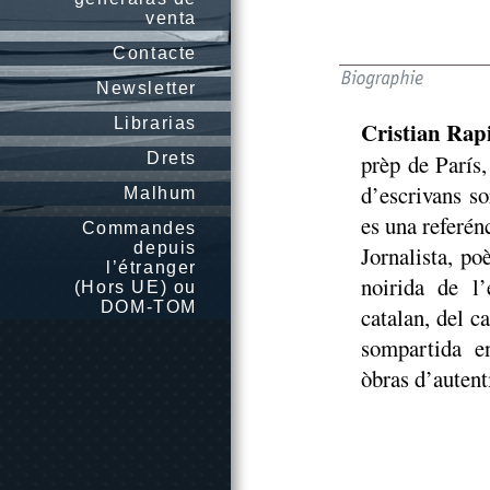
venta
Contacte
Newsletter
Librarias
Cristian Rap
Drets
prèp de París,
d’escrivans so
Malhum
es una referén
Commandes
depuis
Jornalista, po
l’étranger
noirida de l’
(Hors UE) ou
DOM-TOM
catalan, del c
sompartida en
òbras d’autent