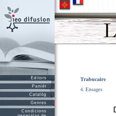
Trabucaire
Editors
Panièr
4. Ensages
Catalòg
Genres
Condicions
generalas de