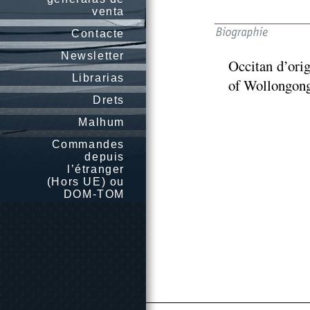
venta
Contacte
Newsletter
Occitan d’origi
Librarias
of Wollongong
Drets
Malhum
Commandes
depuis
l’étranger
(Hors UE) ou
DOM-TOM