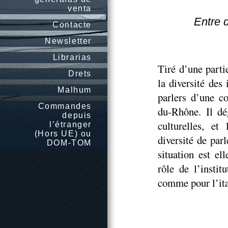
venta
Entre d
Contacte
Newsletter
Librarias
Tiré d’une parti
Drets
la diversité des
Malhum
parlers d’une c
Commandes
du-Rhône. Il dé
depuis
culturelles, et
l’étranger
(Hors UE) ou
diversité de parl
DOM-TOM
situation est el
rôle de l’instit
comme pour l’ita