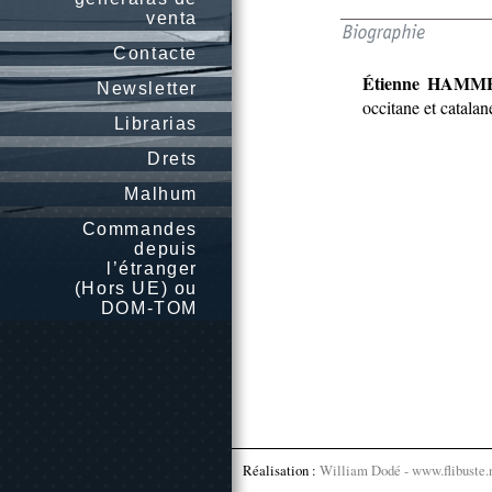
venta
Contacte
Étienne HAMM
Newsletter
occitane et catala
Librarias
Drets
Malhum
Commandes
depuis
l’étranger
(Hors UE) ou
DOM-TOM
Réalisation :
William Dodé - www.flibuste.