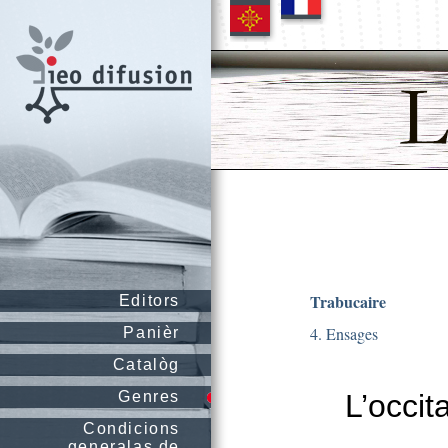
Trabucaire
Editors
4. Ensages
Panièr
Catalòg
Genres
L’occit
Condicions
generalas de