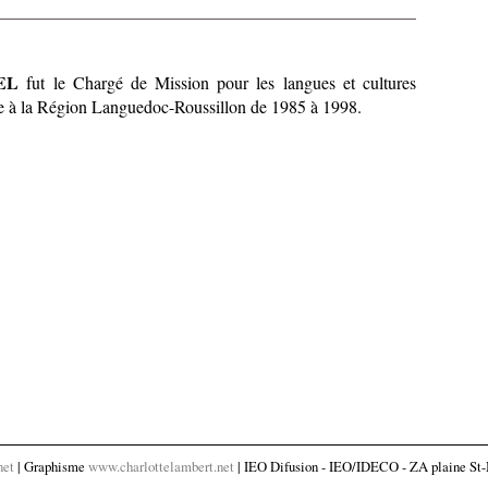
EL
fut le Chargé de Mission pour les langues et cultures
ne à la Région Languedoc-Roussillon de 1985 à 1998.
net
| Graphisme
www.charlottelambert.net
| IEO Difusion - IEO/IDECO - ZA plaine St-