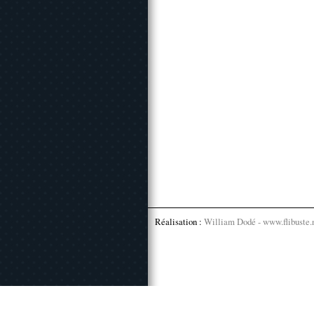
Réalisation :
William Dodé - www.flibuste.