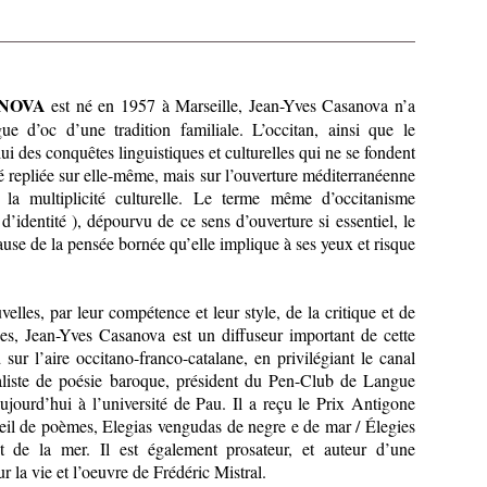
ANOVA
est né en 1957 à Marseille, Jean-Yves Casanova n’a
gue d’oc d’une tradition familiale. L’occitan, ainsi que le
lui des conquêtes linguistiques et culturelles qui ne se fondent
té repliée sur elle-même, mais sur l’ouverture méditerranéenne
 la multiplicité culturelle. Le terme même d’occitanisme
d’identité ), dépourvu de ce sens d’ouverture si essentiel, le
ause de la pensée bornée qu’elle implique à ses yeux et risque
elles, par leur compétence et leur style, de la critique et de
nes, Jean-Yves Casanova est un diffuseur important de cette
 sur l’aire occitano-franco-catalane, en privilégiant le canal
aliste de poésie baroque, président du Pen-Club de Langue
aujourd’hui à l’université de Pau. Il a reçu le Prix Antigone
eil de poèmes, Elegias vengudas de negre e de mar / Élegies
t de la mer. Il est également prosateur, et auteur d’une
r la vie et l’oeuvre de Frédéric Mistral.