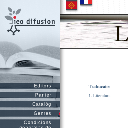
Trabucaire
Editors
1. Literatura
Panièr
Catalòg
Genres
Condicions
generalas de