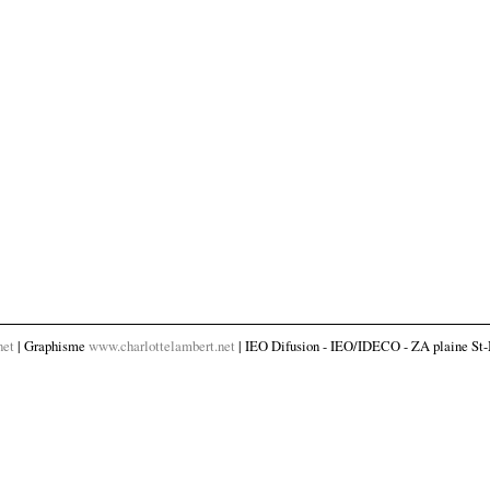
net
| Graphisme
www.charlottelambert.net
| IEO Difusion - IEO/IDECO - ZA plaine St-