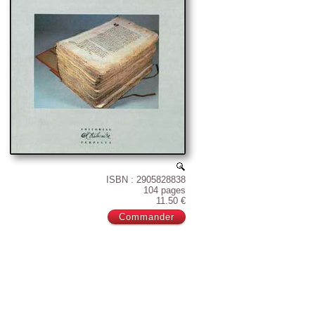
ISBN : 2905828838
104 pages
11.50 €