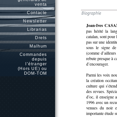
venta
Contacte
Newsletter
Joan-Ives CAS
Librarias
pas hérité la lan
catalan, sont pour 
Drets
pas sur une identi
Malhum
sous le signe de
(comme d’ailleurs 
Commandes
rebute presque à c
depuis
d’encourager.
l’étranger
(Hors UE) ou
DOM-TOM
Parmi les voix nouv
la création occita
culture qui s’étend
des revues. Spéci
d’oc, il enseigne 
1996 avec un recu
venues du noir e
importante étude su