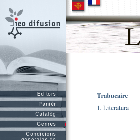
Trabucaire
Editors
Panièr
1. Literatura
Catalòg
Genres
Condicions
generalas de