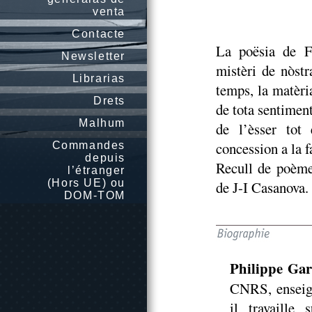
venta
Contacte
La poësia de F
Newsletter
mistèri de nòstr
Librarias
temps, la matèri
Drets
de tota sentiment
Malhum
de l’èsser tot 
concession a la fa
Commandes
depuis
Recull de poème
l’étranger
(Hors UE) ou
de J-I Casanova.
DOM-TOM
Philippe Ga
CNRS, enseign
il travaille 