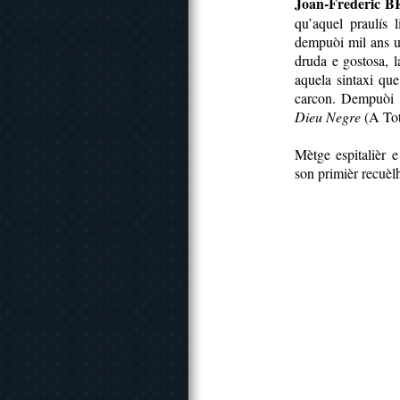
Joan-Frederic 
qu’aquel praulís 
dempuòi mil ans un
druda e gostosa, la
aquela sintaxi que
carcon. Dempuòi 
Dieu Negre
(A Tot
Mètge espitalièr e
son primièr recuèl