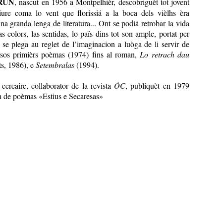
BRUN
, nascut en 1956 a Montpelhièr, descobriguèt tot jovent
liure coma lo vent que florissiá a la boca dels vièlhs èra
a granda lenga de literatura... Ont se podiá retrobar la vida
s colors, las sentidas, lo païs dins tot son ample, portat per
 se plega au reglet de l’imaginacion a luòga de li servir de
sos primièrs poèmas (1974) fins al roman,
Lo retrach dau
s, 1986), e
Setembralas
(1994).
 cercaire, collaborator de la revista
ÒC
, publiquèt en 1979
h de poèmas «Estius e Secaresas»