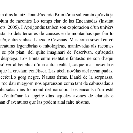
dins la lutz, Joan-Frederic Brun tòrna sul camin qu’aviá ja
volum de racontes Lo temps clar de las Encantadas (Institut
tots, 2005). I Aprigondís tanben son exploracion d’un univèrs
ista, lo dels terraires de causses e de montanhas que fan lo
hièr, entre vinhas, Larzac e Cevenas. Mas coma sovent en cò
 creaturas legendàrias o mitologicas, manlevadas als racontes
 se pòt plan, del quite imaginari de l’escrivan, qu’aquela
desplèga. Los limits entre realitat e fantastic ne son d’aquí
issòlver al benefici d’una autra realitat, saique mai presenta e
 que la cresiam conéisser. Las uèch novèlas aicí recampadas,
ecrèt,Lo gorg negre, Nautas tèrras, L’anèl de la serpnassa,
 ròc dau miegjorn nos apareisson coma tant de cabussadas a
abissalas dins lo mond del narrator. Los encants d’un estil
 d’entraïnar lo legeire dins aqueles avencs de clartats e
an d’aventuras que las podèm aital faire nòstras.