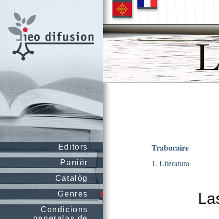
Trabucaire
Editors
1. Literatura
Panièr
Catalòg
Genres
La
Condicions
generalas de