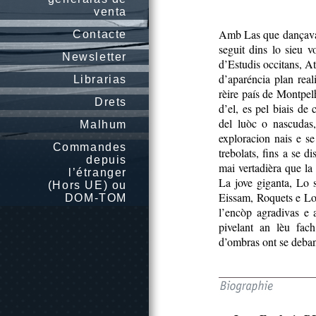
venta
Amb Las que dançavan 
Contacte
seguit dins lo sieu 
Newsletter
d’Estudis occitans, A
d’aparéncia plan real
Librarias
rèire país de Montpel
Drets
d’el, es pel biais de
del luòc o nascudas,
Malhum
exploracion nais e se 
Commandes
trebolats, fins a se d
depuis
mai vertadièra que la
l’étranger
La jove giganta, Lo s
(Hors UE) ou
Eissam, Roquets e Lo
DOM-TOM
l’encòp agradivas e 
pivelant an lèu fach
d’ombras ont se deban