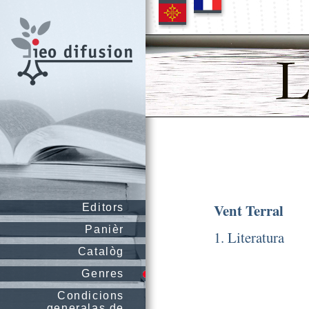
Vent Terral
Editors
Panièr
1. Literatura
Catalòg
Genres
Condicions
generalas de