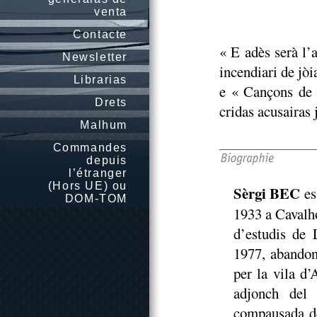
venta
Contacte
« E adès serà l’
Newsletter
incendiari de jòi
Librarias
e « Cançons de p
Drets
cridas acusairas 
Malhum
Commandes
depuis
l’étranger
(Hors UE) ou
Sèrgi BEC
es
DOM-TOM
1933 a Cavalho
d’estudis de L
1977, abandon
per la vila d’
adjonch del
compausada d