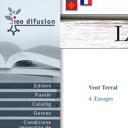
Vent Terral
Editors
Panièr
4. Ensages
Catalòg
Genres
Condicions
generalas de