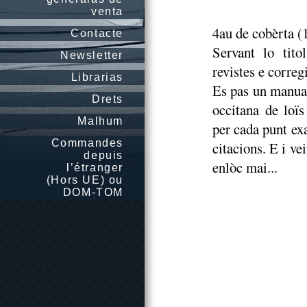
venta
4au de cobèrta (
Contacte
Servant lo tito
Newsletter
revistes e correg
Librarias
Es pas un manual 
Drets
occitana de loïs
Malhum
per cada punt ex
Commandes
citacions. E i ve
depuis
enlòc mai...
l’étranger
(Hors UE) ou
DOM-TOM