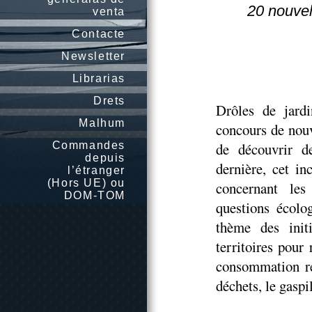
20 nouvel
venta
Contacte
Newsletter
Librarias
Drets
Drôles de jardi
Malhum
concours de nou
Commandes
de découvrir d
depuis
dernière, cet in
l’étranger
(Hors UE) ou
concernant les
DOM-TOM
questions écolo
thème des init
territoires pour
consommation re
déchets, le gasp