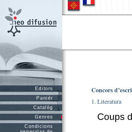
Concors d’escr
Editors
Panièr
1. Literatura
Catalòg
Coups de
Genres
Condicions
generalas de