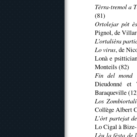
Tèrra-tremol a T
(81)
Ortolejar pòt è
Pignol, de Villa
L’ortalièra parti
Lo virus
, de Nic
Lonà e psittici
Monteils (82)
Fin del mond 
Dieudonné et 
Baraqueville (12
Los Zombiortali
Collège Albert 
L’òrt partejat d
Lo Cigal à Bize
Lèu la fèsta de 