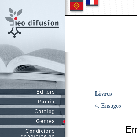
Livres
Editors
Panièr
4. Ensages
Catalòg
Genres
Em
Condicions
generalas de