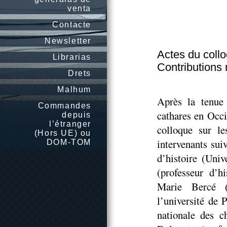
venta
Contacte
Newsletter
Actes du coll
Librarias
Contributions
Drets
Malhum
Après la tenue
Commandes
cathares en Occ
depuis
l’étranger
colloque sur le
(Hors UE) ou
intervenants su
DOM-TOM
d’histoire (Uni
(professeur d’h
Marie Bercé (
l’université de 
nationale des c