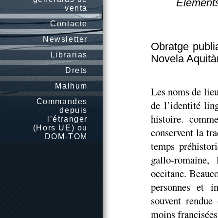
Éléments
venta
Contacte
Newsletter
Obratge publi
Librarias
Novela Aquità
Drets
Malhum
Les noms de lieu
Commandes
de l’identité li
depuis
histoire. comme
l’étranger
(Hors UE) ou
conservent la tr
DOM-TOM
temps préhistori
gallo-romaine,
occitane. Beauc
personnes et in
souvent rendue d
moins francisées 