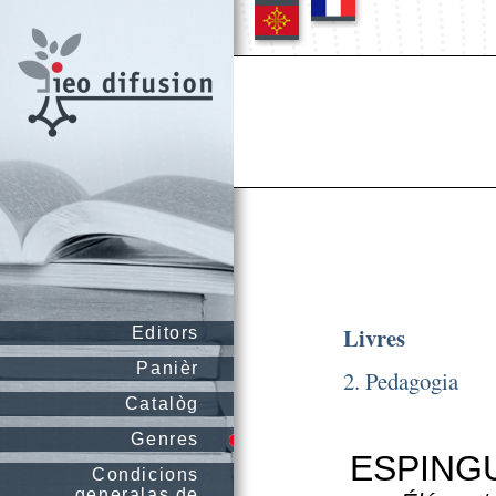
Livres
Editors
Panièr
2. Pedagogia
Catalòg
Genres
ESPINGUE
Condicions
generalas de