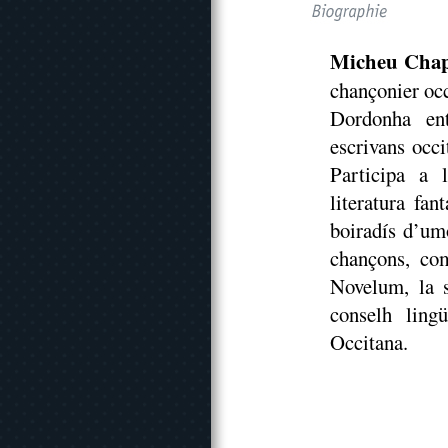
Micheu Cha
chançonier occ
Dordonha en
escrivans occi
Participa a 
literatura fa
boiradís d’um
chançons, co
Novelum, la 
conselh ling
Occitana.