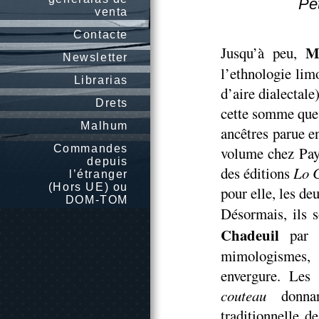
Pet
venta
Contacte
M
Jusqu’à peu,
Newsletter
l’ethnologie lim
Librarias
d’aire dialectale)
Drets
cette somme que 
Malhum
ancêtres parue e
Commandes
volume chez Pay
depuis
des éditions
Lo 
l’étranger
(Hors UE) ou
pour elle, les de
DOM-TOM
Désormais, ils 
Chadeuil
par s
mimologismes, 
envergure. Les
couteau
donnan
traditionnelle d