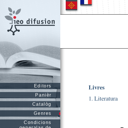
Livres
Editors
Panièr
1. Literatura
Catalòg
Genres
Condicions
generalas de