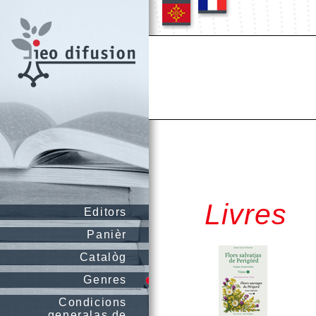
Livres
Editors
Panièr
Catalòg
Genres
Condicions
generalas de