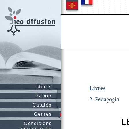
Livres
Editors
Panièr
2. Pedagogia
Catalòg
Genres
L
Condicions
generalas de