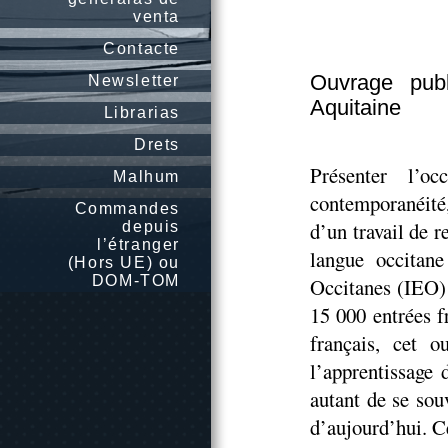
venta
Contacte
Ouvrage publ
Newsletter
Aquitaine
Librarias
Drets
Présenter l’o
Malhum
contemporanéité,
Commandes
d’un travail de 
depuis
l’étranger
langue occitane
(Hors UE) ou
DOM-TOM
Occitanes (IEO)
15 000 entrées f
français, cet o
l’apprentissage 
autant de se so
d’aujourd’hui. C