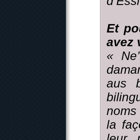
d’Essi
Et po
avez 
« Ne’
daman
aus b
bilin
noms l
la fa
leur 