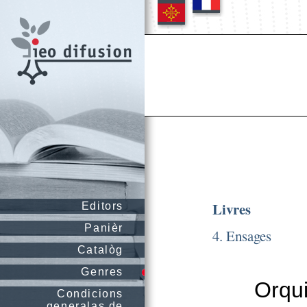
Livres
Editors
Panièr
4. Ensages
Catalòg
Genres
Orqui
Condicions
generalas de