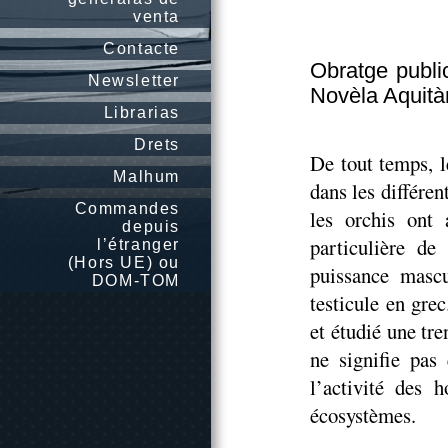
venta
Contacte
Obratge publi
Newsletter
Novèla Aquità
Librarias
Drets
De tout temps, l
Malhum
dans les différe
Commandes
les orchis ont 
depuis
particulière de
l’étranger
(Hors UE) ou
puissance mascu
DOM-TOM
testicule en gre
et étudié une tre
ne signifie pas
l’activité des 
écosystèmes.