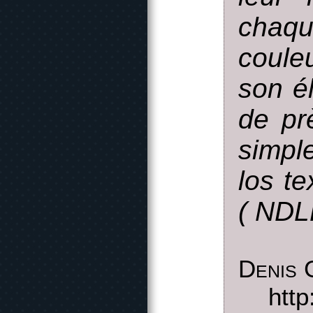
chaq
coule
son él
de pr
simple
los t
( NDLR
Denis 
http