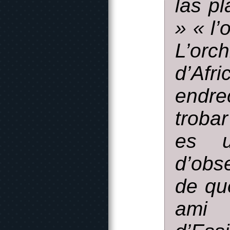
las p
» « l’
L’orc
d’Afr
endr
troba
es u
d’obs
de qu
ami