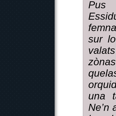
Pus 
Essid
femna 
sur l
valat
zònas
quel
orqui
una t
Ne’n 