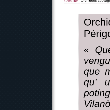
Orchidées sauvage
Consulter
Orch
Périg
« Que
vengu
que m
qu’ u
poti
Vilan