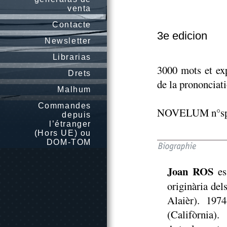
venta
Contacte
3e edicion
Newsletter
Librarias
3000 mots et exp
Drets
de la prononciati
Malhum
Commandes
NOVELUM n°spé
depuis
l’étranger
(Hors UE) ou
DOM-TOM
Joan ROS
es
originària del
Alaièr). 1974
(Califòrnia)