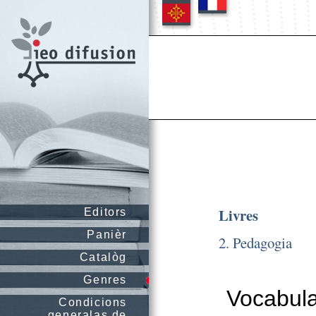
Livres
Editors
Panièr
2. Pedagogia
Catalòg
Genres
Vocabula
Condicions
generalas de