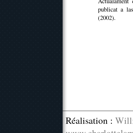
Actualament e
publicat a l
(2002).
Réalisation :
Will
www.charlottelam