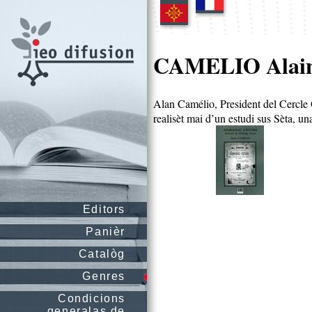
CAMELIO Alai
Alan Camélio, President del Cercle Oc
realisèt mai d’un estudi sus Sèta, una
Editors
Panièr
Catalòg
Genres
Condicions
generalas de