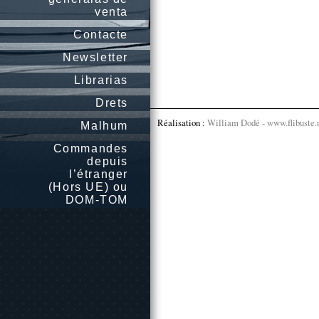
venta
Contacte
Newsletter
Librarias
Drets
Réalisation :
William Dodé - www.flibuste.
Malhum
Commandes
depuis
l’étranger
(Hors UE) ou
DOM-TOM