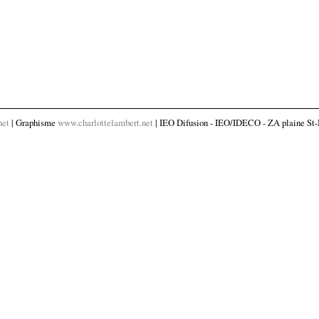
net
| Graphisme
www.charlottelambert.net
| IEO Difusion - IEO/IDECO - ZA plaine St-