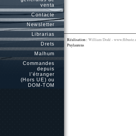
venta
Contacte
Newsletter
Librarias
Réalisation :
William Dodé - www.flibuste.
Drets
Puylaurens
Malhum
Commandes
depuis
l’étranger
(Hors UE) ou
DOM-TOM