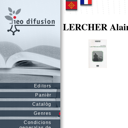
LERCHER Alai
Editors
Panièr
Catalòg
Genres
Condicions
generalas de