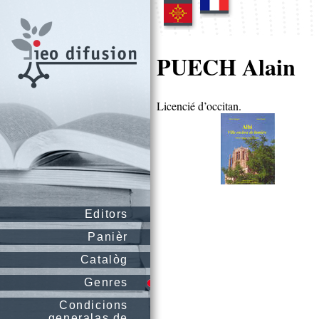
PUECH Alain
Licencié d’occitan.
Editors
Panièr
Catalòg
Genres
Condicions
generalas de