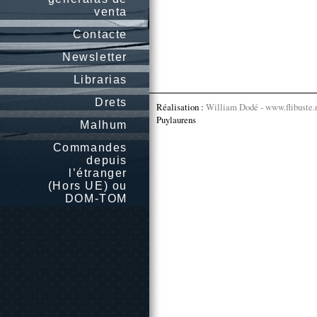
venta
Contacte
Newsletter
Librarias
Drets
Réalisation :
William Dodé - www.flibuste.
Puylaurens
Malhum
Commandes
depuis
l’étranger
(Hors UE) ou
DOM-TOM