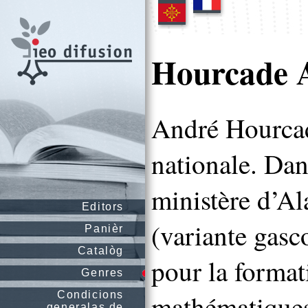
Hourcade 
André Hourcad
nationale. Dan
ministère d’Al
Editors
(variante gasc
Panièr
Catalòg
pour la format
Genres
Condicions
mathématiques
generalas de