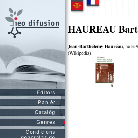
HAUREAU Bart
Jean-Barthélemy Hauréau
, né le 
(Wikipédia)
Editors
Panièr
Catalòg
Genres
Condicions
generalas de