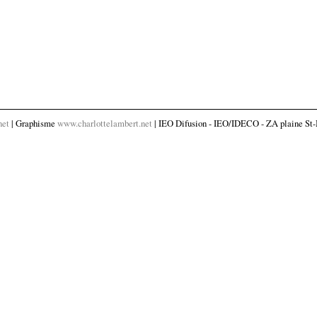
net
| Graphisme
www.charlottelambert.net
| IEO Difusion - IEO/IDECO - ZA plaine St-