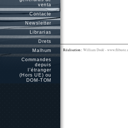
venta
Contacte
Newsletter
Librarias
Drets
Réalisation :
William Dodé - www.flibuste.
Malhum
Commandes
depuis
l’étranger
(Hors UE) ou
DOM-TOM