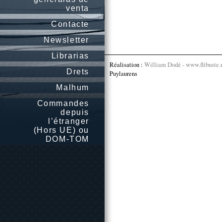
venta
Contacte
Newsletter
Librarias
Réalisation :
William Dodé - www.flibuste.
Drets
Puylaurens
Malhum
Commandes
depuis
l’étranger
(Hors UE) ou
DOM-TOM