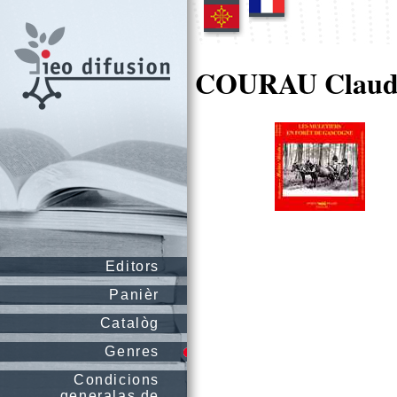
COURAU Claud
Editors
Panièr
Catalòg
Genres
Condicions
generalas de