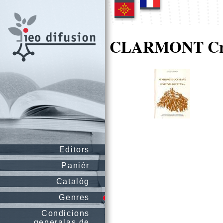
CLARMONT Cri
Editors
Panièr
Catalòg
Genres
Condicions
generalas de