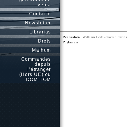
venta
Contacte
Newsletter
Librarias
Réalisation :
William Dodé - www.flibuste.
Drets
Puylaurens
Malhum
Commandes
depuis
l’étranger
(Hors UE) ou
DOM-TOM