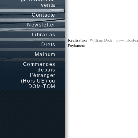
venta
Contacte
Newsletter
Librarias
Réalisation :
William Dodé - www.flibuste.
Drets
Puylaurens
Malhum
Commandes
depuis
l’étranger
(Hors UE) ou
DOM-TOM