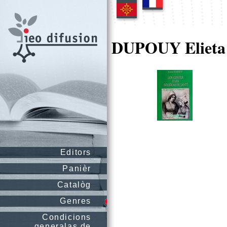
DUPOUY Elieta
Editors
Panièr
Catalòg
Genres
Condicions
generalas de