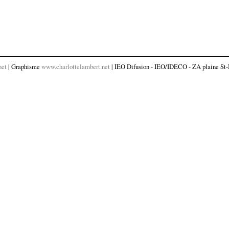
net
| Graphisme
www.charlottelambert.net
| IEO Difusion - IEO/IDECO - ZA plaine St-