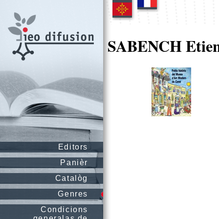
SABENCH Etie
Editors
Panièr
Catalòg
Genres
Condicions
generalas de