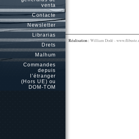
venta
Contacte
Newsletter
Librarias
Réalisation :
William Dodé - www.flibuste.
Drets
Malhum
Commandes
depuis
l’étranger
(Hors UE) ou
DOM-TOM