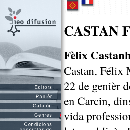
CASTAN Fè
Fèlix Castan
Castan, Félix 
22 de genièr d
Editors
en Carcin, din
Panièr
Catalòg
vida professio
Genres
Condicions
generalas de