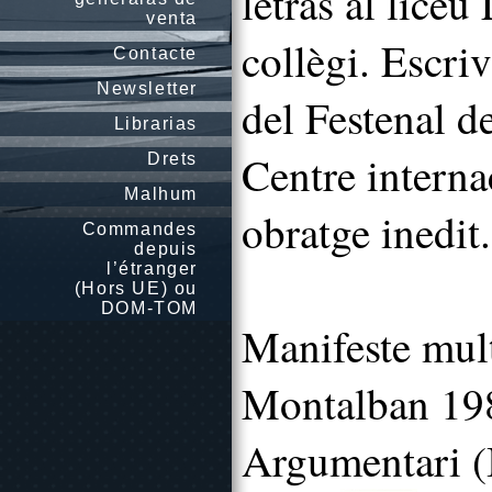
letras al licè
venta
collègi. Escriv
Contacte
Newsletter
del Festenal d
Librarias
Centre interna
Drets
Malhum
obratge inedit
Commandes
depuis
l’étranger
(Hors UE) ou
DOM-TOM
Manifeste mult
Montalban 19
Argumentari (