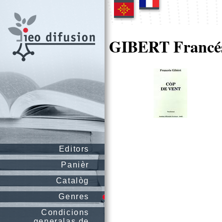
GIBERT Francé
Editors
Panièr
Catalòg
Genres
Condicions
generalas de