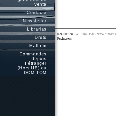
venta
Contacte
Newsletter
Librarias
Réalisation :
William Dodé - www.flibuste.
Drets
Puylaurens
Malhum
Commandes
depuis
l’étranger
(Hors UE) ou
DOM-TOM