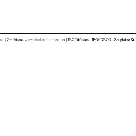
net
| Graphisme
www.charlottelambert.net
| IEO Difusion - IEO/IDECO - ZA plaine St-