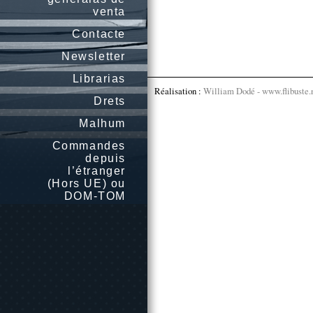
venta
Contacte
Newsletter
Librarias
Réalisation :
William Dodé - www.flibuste.
Drets
Malhum
Commandes
depuis
l’étranger
(Hors UE) ou
DOM-TOM