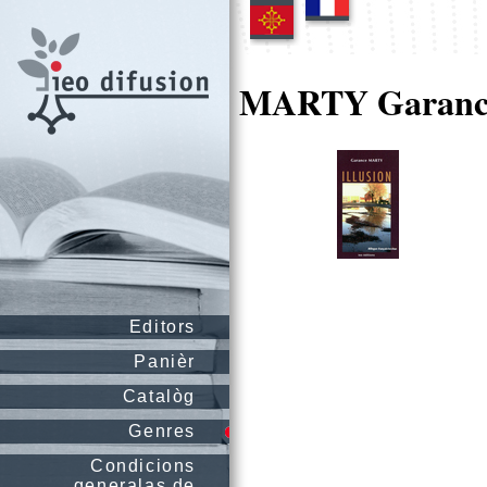
MARTY Garanc
Editors
Panièr
Catalòg
Genres
Condicions
generalas de