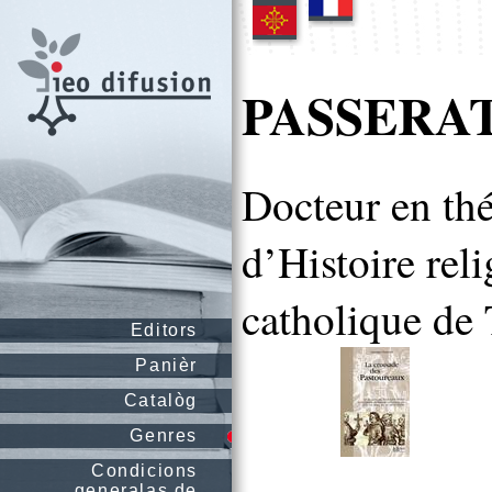
PASSERAT
Docteur en thé
d’Histoire rel
catholique de 
Editors
Panièr
Catalòg
Genres
Condicions
generalas de