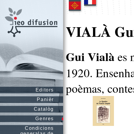
VIALÀ Gu
Gui Vialà
es n
1920. Ensenhai
poèmas, contes
Editors
Panièr
Catalòg
Genres
Condicions
generalas de