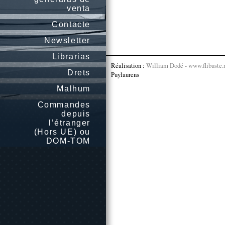
venta
Contacte
Newsletter
Librarias
Réalisation :
William Dodé - www.flibuste.
Drets
Puylaurens
Malhum
Commandes
depuis
l’étranger
(Hors UE) ou
DOM-TOM