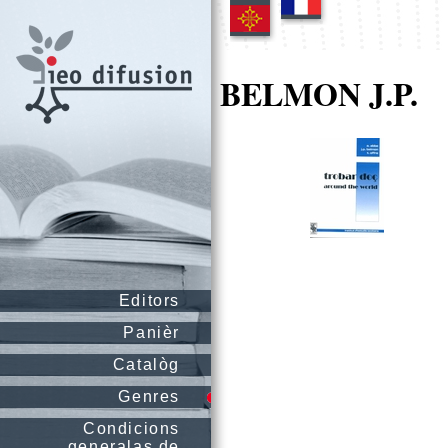
BELMON J.P.
Editors
Panièr
Catalòg
Genres
Condicions
generalas de