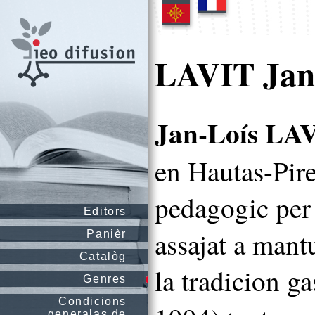
LAVIT Jan
Jan-Loís LA
en Hautas-Pire
pedagogic per 
Editors
assajat a mant
Panièr
Catalòg
la tradicion g
Genres
Condicions
generalas de