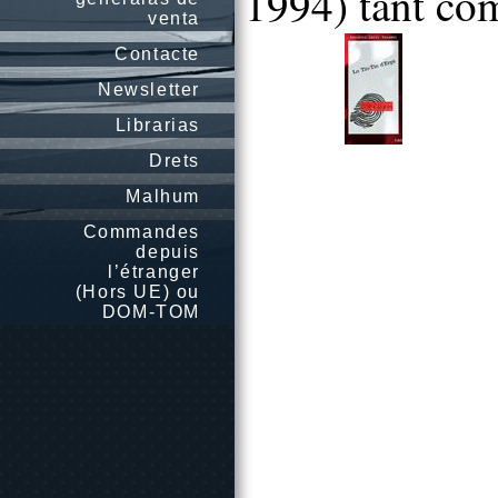
1994) tant com
venta
Contacte
Newsletter
Librarias
Drets
Malhum
Commandes
depuis
l’étranger
(Hors UE) ou
DOM-TOM