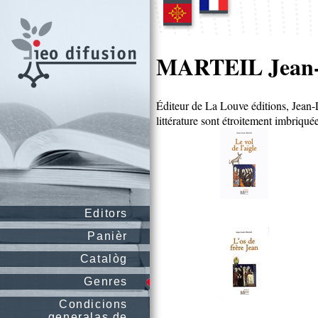
MARTEIL Jean-
Éditeur de La Louve éditions, Jean-L
littérature sont étroitement imbriqué
Editors
Panièr
Catalòg
Genres
Condicions
generalas de