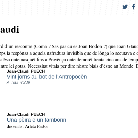
audi
ard d’un rescòntre (Coma ? Sas pas cu es Joan Bodon ?) que Joan Glaudi 
s la respὸnsa a aquela nafradura invisibla que de lὸnga lo secutava e q
alèsa onte nasquèt fins a Provènça onte demorèt trenta cinc ans de temp
ntre lei gotas. Necessitat vitala per dire nὸstre biais d’èstre au Monde. E
Joan-Claudi PUECH
Vint jorns au bot de l’Antropocèn
A Tots n°239
Joan-Claudi PUECH
Una pèira e un tamborin
dessenhs: Arleta Pastor