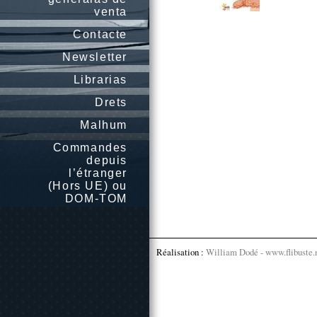
venta
Contacte
Newsletter
Librarias
Drets
Malhum
Commandes
depuis
l’étranger
(Hors UE) ou
DOM-TOM
Réalisation :
William Dodé - www.flibuste.