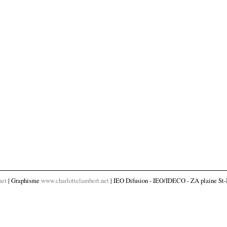
net
| Graphisme
www.charlottelambert.net
| IEO Difusion - IEO/IDECO - ZA plaine St-