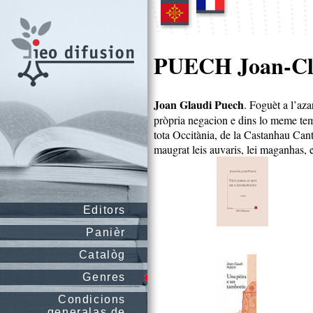
PUECH Joan-Cl
Joan Glaudi Puech
. Foguèt a l’az
prὸpria negacion e dins lo meme temp
tota Occitània, de la Castanhau Cant
maugrat leis auvaris, lei maganhas, e
Editors
Panièr
Catalòg
Genres
Condicions
generalas de