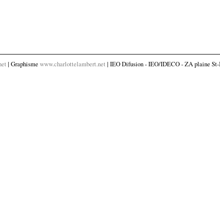
net
| Graphisme
www.charlottelambert.net
| IEO Difusion - IEO/IDECO - ZA plaine St-