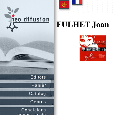
FULHET Joan
Editors
Panièr
Catalòg
Genres
Condicions
generalas de