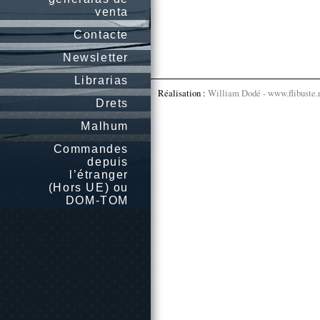
venta
Contacte
Newsletter
Librarias
Réalisation :
William Dodé - www.flibuste.
Drets
Malhum
Commandes
depuis
l’étranger
(Hors UE) ou
DOM-TOM