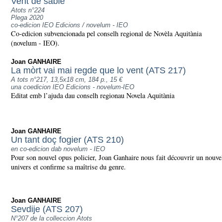
Vent de sable
Atots n°224
Plega 2020
co-edicion IEO Edicions / novelum - IEO
Co-edicion subvencionada pel conselh regional de Novèla Aquitània
(novelum - IEO).
Joan GANHAIRE
La mòrt vai mai regde que lo vent (ATS 217)
A tots n°217, 13,5x18 cm, 184 p., 15 €
una coedicion IEO Edicions - novelum-IEO
Editat emb l’ajuda dau conselh regionau Novela Aquitània
Joan GANHAIRE
Un tant doç fogier (ATS 210)
en co-edicion dab novelum - IEO
Pour son nouvel opus policier, Joan Ganhaire nous fait découvrir un nouve
univers et confirme sa maîtrise du genre.
Joan GANHAIRE
Sevdije (ATS 207)
N°207 de la colleccion Atots