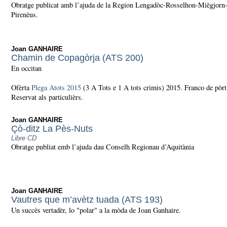
Obratge publicat amb l’ajuda de la Region Lengadòc-Rosselhon-Miègjorn
Pirenèus.
Joan GANHAIRE
Chamin de Copagòrja (ATS 200)
En occitan
Ofèrta
Plega Atots 2015
(3 A Tots e 1 A tots crimis) 2015. Franco de pòrt
Reservat als particulièrs.
Joan GANHAIRE
Çò-ditz La Pès-Nuts
Libre CD
Obratge publiat emb l’ajuda dau Conselh Regionau d’Aquitània
Joan GANHAIRE
Vautres que m’avètz tuada (ATS 193)
Un succès vertadèr, lo "polar" a la mòda de Joan Ganhaire.