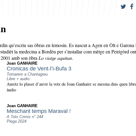
an
rdin qu’escriu sas òbras en lemosin. Es nascut a Agen en Òlt e Garona 
estudièt la medecina a Bordèu per s’installar com mètge en Peirigòrd ont
n 2001 amb son òbra
Lo viatge aquitan
.
Joan GANHAIRE
Cronicas de Vent-l’i-Bufa 3
Tornarem a Chantagreu
Libre + audio
Auretz lo plaser d’auvir la votz de Joan Ganhaire se mesma dins queu libr
àudio
Joan GANHAIRE
Meschant temps Maraval !
A Tots Crimis n° 244
Plega 2024