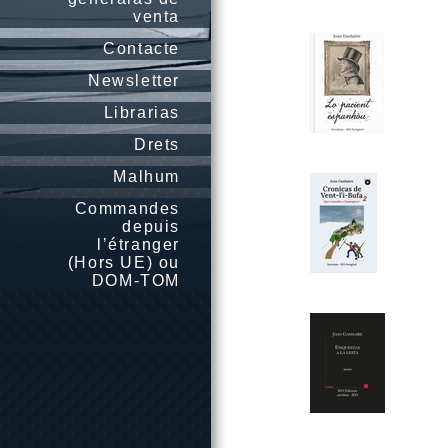
venta
Contacte
Newsletter
Librarias
Drets
Malhum
Commandes
depuis
l’étranger
(Hors UE) ou
DOM-TOM