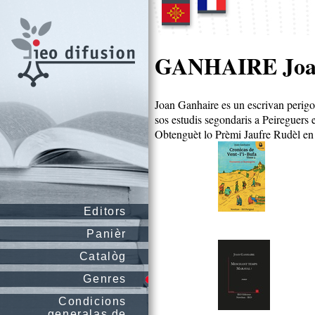
GANHAIRE Jo
Joan Ganhaire es un escrivan perigo
sos estudis segondaris a Peireguers 
Obtenguèt lo Prèmi Jaufre Rudèl e
Editors
Panièr
Catalòg
Genres
Condicions
generalas de