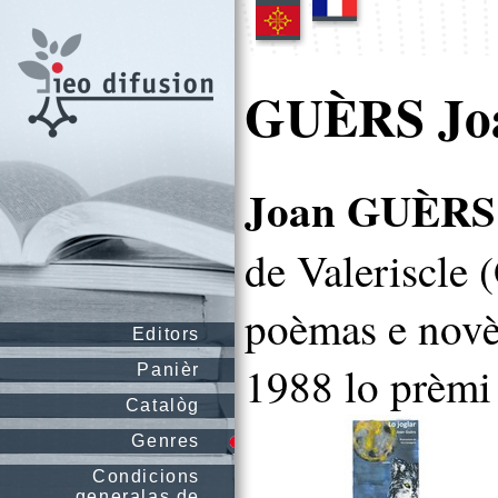
GUÈRS Jo
Joan GUÈRS
de Valeriscle 
poèmas e novè
Editors
1988 lo prèmi 
Panièr
Catalòg
Genres
Condicions
generalas de