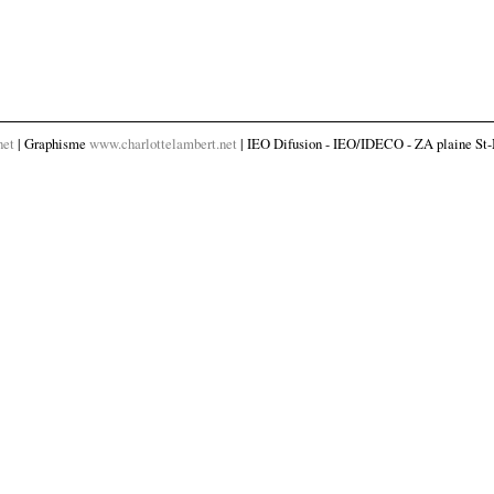
net
| Graphisme
www.charlottelambert.net
| IEO Difusion - IEO/IDECO - ZA plaine St-