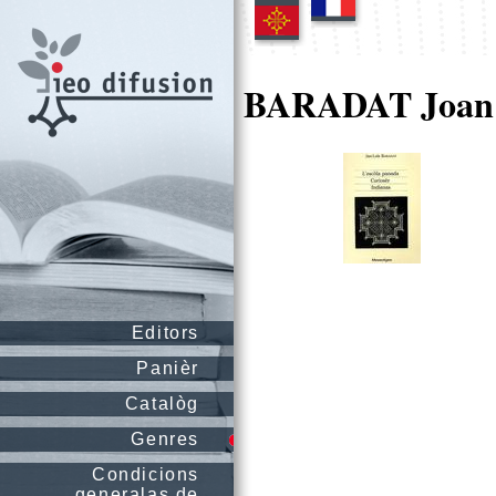
BARADAT Joan 
Editors
Panièr
Catalòg
Genres
Condicions
generalas de