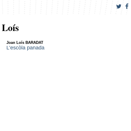
Loís
Joan Loís BARADAT
L’escòla panada