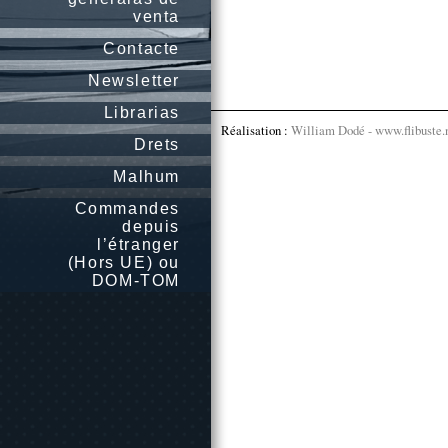
venta
Contacte
Newsletter
Librarias
Réalisation :
William Dodé - www.flibuste.
Drets
Malhum
Commandes
depuis
l’étranger
(Hors UE) ou
DOM-TOM