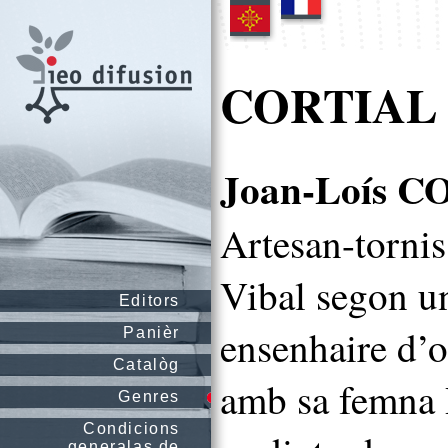
CORTIAL J
Joan-Loís 
Artesan-tornis
Vibal segon un
Editors
ensenhaire d’o
Panièr
Catalòg
amb sa femna 
Genres
Condicions
generalas de