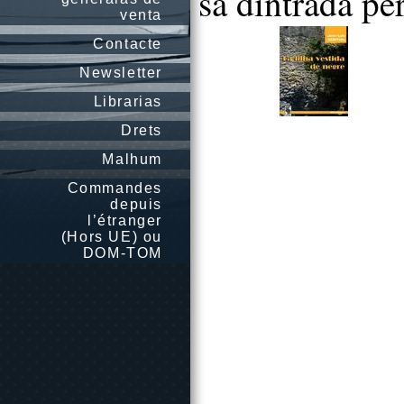
sa dintrada per
venta
Contacte
Newsletter
Librarias
Drets
Malhum
Commandes
depuis
l’étranger
(Hors UE) ou
DOM-TOM