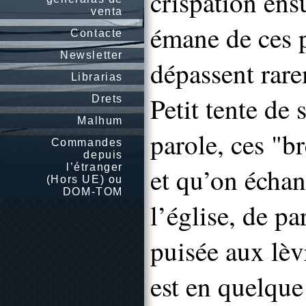
crispation ens
venta
émane de ces 
Contacte
Newsletter
dépassent rare
Librarias
Petit tente de 
Drets
Malhum
parole, ces "b
Commandes
depuis
l’étranger
et qu’on échang
(Hors UE) ou
DOM-TOM
l’église, de par
puisée aux lèv
est en quelque