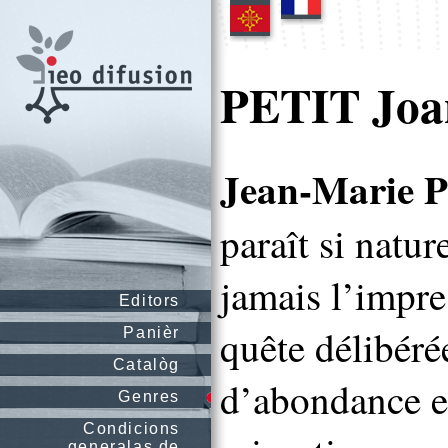
PETIT Joa
Jean-Marie P
paraît si natur
jamais l’impre
Editors
quête délibéré
Panièr
Catalòg
d’abondance et
Genres
Condicions
generalas de