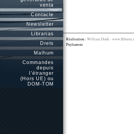
venta
Contacte
Newsletter
Librarias
Réalisation :
William Dodé - www.flibuste.
Drets
Puylaurens
Malhum
Commandes
depuis
l’étranger
(Hors UE) ou
DOM-TOM