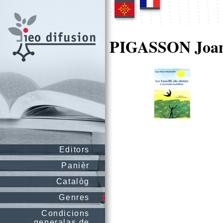
PIGASSON Joan
Editors
Panièr
Catalòg
Genres
Condicions
generalas de